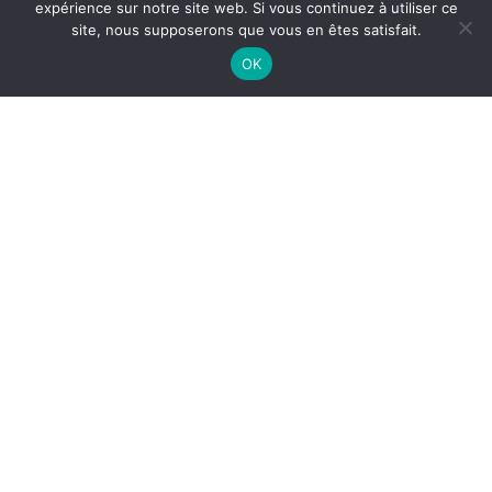
expérience sur notre site web. Si vous continuez à utiliser ce
des CGV en vigueur.
site, nous supposerons que vous en êtes satisfait.
OK
Envoyer
Boutique de cadeaux personnalisés
Boutique
A propos
Sucettes
Contact
Evénements
Confidentialité