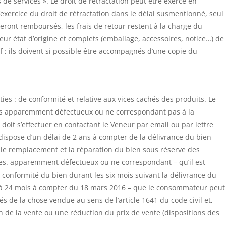
s de services ». Le droit de rétractation peut être exercé en
’exercice du droit de rétractation dans le délai susmentionné, seul
 seront remboursés, les frais de retour restent à la charge du
leur état d’origine et complets (emballage, accessoires, notice…) de
uf ; ils doivent si possible être accompagnés d’une copie du
es : de conformité et relative aux vices cachés des produits. Le
ts apparemment défectueux ou ne correspondant pas à la
t s’effectuer en contactant le Veneur par email ou par lettre
ispose d’un délai de 2 ans à compter de la délivrance du bien
e le remplacement et la réparation du bien sous réserve des
es. apparemment défectueux ou ne correspondant – qu’il est
 conformité du bien durant les six mois suivant la délivrance du
té à 24 mois à compter du 18 mars 2016 – que le consommateur peut
és de la chose vendue au sens de l’article 1641 du code civil et,
on de la vente ou une réduction du prix de vente (dispositions des