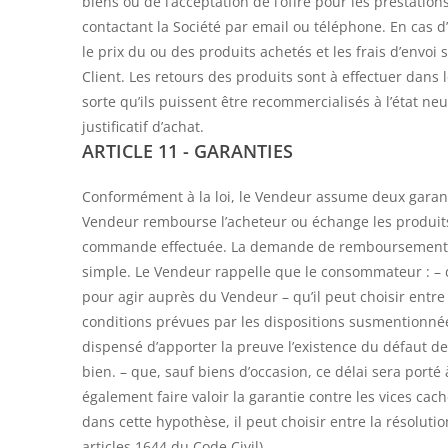
biens ou de l’acceptation de l’offre pour les prestation
contactant la Société par email ou téléphone. En cas d
le prix du ou des produits achetés et les frais d’envoi
Client. Les retours des produits sont à effectuer dans 
sorte qu’ils puissent être recommercialisés à l’état ne
justificatif d’achat.
ARTICLE 11 - GARANTIES
Conformément à la loi, le Vendeur assume deux garanti
Vendeur rembourse l’acheteur ou échange les produi
commande effectuée. La demande de remboursement doi
simple. Le Vendeur rappelle que le consommateur : – d
pour agir auprès du Vendeur – qu’il peut choisir entr
conditions prévues par les dispositions susmentionné
dispensé d’apporter la preuve l’existence du défaut de
bien. – que, sauf biens d’occasion, ce délai sera por
également faire valoir la garantie contre les vices cach
dans cette hypothèse, il peut choisir entre la résoluti
articles 1644 du Code Civil).