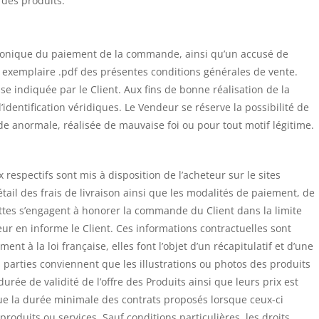
t des produits.
ctronique du paiement de la commande, ainsi qu’un accusé de
 exemplaire .pdf des présentes conditions générales de vente.
esse indiquée par le Client. Aux fins de bonne réalisation de la
identification véridiques. Le Vendeur se réserve la possibilité de
anormale, réalisée de mauvaise foi ou pour tout motif légitime.
x respectifs sont mis à disposition de l’acheteur sur le sites
détail des frais de livraison ainsi que les modalités de paiement, de
lettes s’engagent à honorer la commande du Client dans la limite
ur en informe le Client. Ces informations contractuelles sont
t à la loi française, elles font l’objet d’un récapitulatif et d’une
 parties conviennent que les illustrations ou photos des produits
durée de validité de l’offre des Produits ainsi que leurs prix est
que la durée minimale des contrats proposés lorsque ceux-ci
roduits ou services. Sauf conditions particulières, les droits