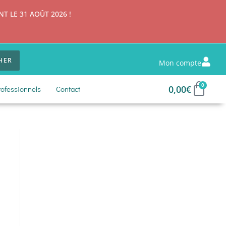
 LE 31 AOÛT 2026 !
HER
Mon compte
0
0,00
€
rofessionnels
Contact