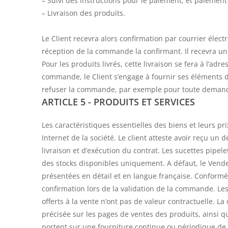
– Suivi des instructions pour le paiement, et paiemen
– Livraison des produits.
Le Client recevra alors confirmation par courrier éle
réception de la commande la confirmant. Il recevra un
Pour les produits livrés, cette livraison se fera à l’adr
commande, le Client s’engage à fournir ses éléments d’
refuser la commande, par exemple pour toute demande 
ARTICLE 5 - PRODUITS ET SERVICES
Les caractéristiques essentielles des biens et leurs pri
Internet de la société. Le client atteste avoir reçu un 
livraison et d’exécution du contrat. Les sucettes pipe
des stocks disponibles uniquement. A défaut, le Vende
présentées en détail et en langue française. Conformémen
confirmation lors de la validation de la commande. Les
offerts à la vente n’ont pas de valeur contractuelle. La 
précisée sur les pages de ventes des produits, ainsi 
portent sur une fourniture continue ou périodique de p