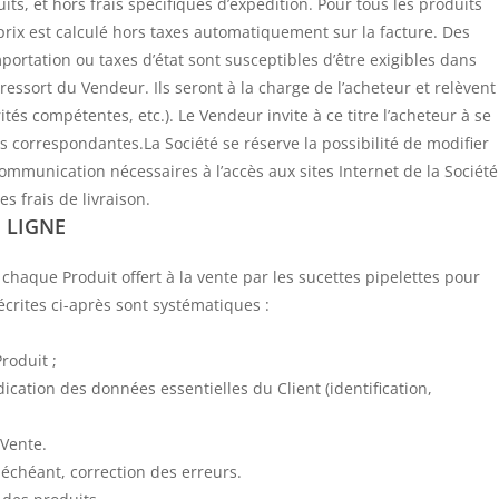
s, et hors frais spécifiques d’expédition. Pour tous les produits
x est calculé hors taxes automatiquement sur la facture. Des
portation ou taxes d’état sont susceptibles d’être exigibles dans
essort du Vendeur. Ils seront à la charge de l’acheteur et relèvent
tés compétentes, etc.). Le Vendeur invite à ce titre l’acheteur à se
s correspondantes.La Société se réserve la possibilité de modifier
communication nécessaires à l’accès aux sites Internet de la Société
s frais de livraison.
 LIGNE
 chaque Produit offert à la vente par les sucettes pipelettes pour
écrites ci-après sont systématiques :
Produit ;
dication des données essentielles du Client (identification,
Vente.
 échéant, correction des erreurs.