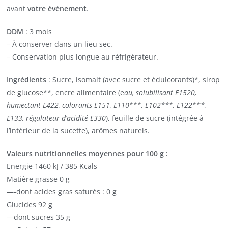
avant
votre événement
.
DDM
: 3 mois
– À conserver dans un lieu sec.
– Conservation plus longue au réfrigérateur.
Ingrédients
: Sucre, isomalt (avec sucre et édulcorants)*, sirop
de glucose**, encre alimentaire (e
au, solubilisant E1520,
humectant E422, colorants E151, E110***, E102***, E122***,
E133, régulateur d’acidité E330
), feuille de sucre (intégrée à
l’intérieur de la sucette), arômes naturels.
Valeurs nutritionnelles moyennes pour 100 g :
Energie 1460 kJ / 385 Kcals
Matière grasse 0 g
—-dont acides gras saturés : 0 g
Glucides 92 g
—dont sucres 35 g