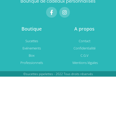
Boutique de cadeaux personnalisés
Boutique
A propos
Sucettes
Contact
Evénements
Confidentialité
Box
C.G.V
Professionnels
Mentions légales
©sucettes pipelettes - 2022 Tous droits réservés