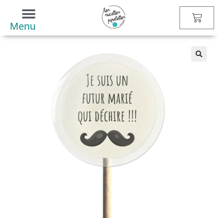
Boutique
>
Événements
>
Mariage
> Sucette EVG – futur marié
qui déchire
Menu
🔍