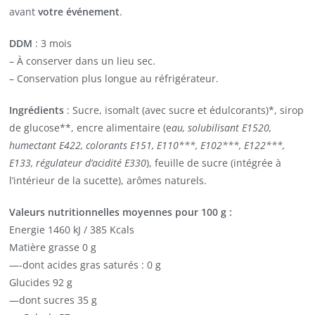
avant
votre événement
.
DDM
: 3 mois
– À conserver dans un lieu sec.
– Conservation plus longue au réfrigérateur.
Ingrédients
: Sucre, isomalt (avec sucre et édulcorants)*, sirop
de glucose**, encre alimentaire (e
au, solubilisant E1520,
humectant E422, colorants E151, E110***, E102***, E122***,
E133, régulateur d’acidité E330
), feuille de sucre (intégrée à
l’intérieur de la sucette), arômes naturels.
Valeurs nutritionnelles moyennes pour 100 g :
Energie 1460 kJ / 385 Kcals
Matière grasse 0 g
—-dont acides gras saturés : 0 g
Glucides 92 g
—dont sucres 35 g