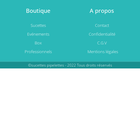
Boutique
A propos
Sucettes
Contact
Evénements
Confidentialité
Box
C.G.V
Professionnels
Mentions légales
©sucettes pipelettes - 2022 Tous droits réservés