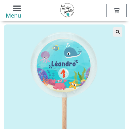
Boutique
>
Sucettes
>
Animaux
> Sucette personnalisée Océan
Menu
🔍