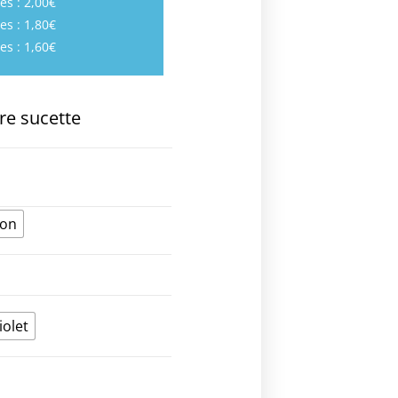
es : 2,00€
es : 1,80€
es : 1,60€
re sucette
ion
iolet