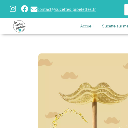
contact@sucettes-pipelettes.fr
Accueil
Sucette sur m
Boutique
>
Sucettes
>
Formes
> Sucette Moustache