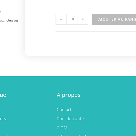
s
-
+
AJOUTER AU PANI
tion chez les
que
A propos
Contact
nts
Confidentialité
C.G.V