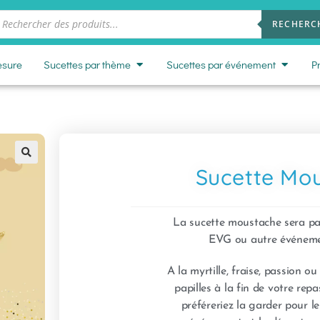
RECHERC
esure
Sucettes par thème
Sucettes par événement
P
Sucette Mo
🔍
La sucette moustache sera par
EVG ou autre événeme
A la myrtille, fraise, passion ou 
papilles à la fin de votre rep
préféreriez la garder pour l