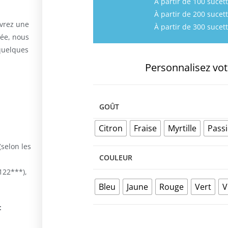
À partir de 100 sucett
À partir de 200 sucett
evrez une
À partir de 300 sucett
dée, nous
 quelques
Personnalisez vot
GOÛT
Citron
Fraise
Myrtille
Pass
(selon les
COULEUR
E122***),
Bleu
Jaune
Rouge
Vert
V
: