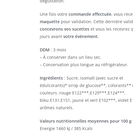
dégustation.
Une fois votre
commande effectuée
, vous rec
maquette
pour validation. Cette dernière vali
concevrons vos sucettes
et vous les recevrez
jours avant
votre événement
.
DDM
: 3 mois
– À conserver dans un lieu sec.
– Conservation plus longue au réfrigérateur.
Ingrédients
: Sucre, isomalt (avec sucre et
édulcorants)* sirop de glucose**, colorants** 
couleurs :rouge E122***,E129***,E124***,
bleu E131,E151, jaune et vert E102***, violet 
arômes naturels.
Valeurs nutritionnelles moyennes pour 100 g 
Energie 1460 kJ / 385 Kcals