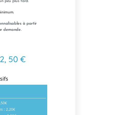
n peu plus tard.
inimum.
nnalisables à partir
ur demande.
2, 50 €
sifs
2,50€
es : 2,20€