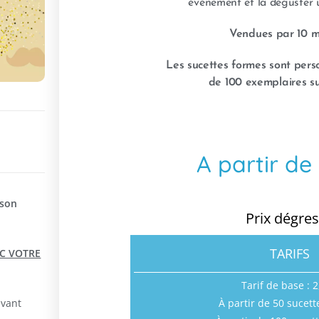
événement et la déguster u
Vendues par 10 m
Les sucettes formes sont perso
de 100 exemplaires s
A partir de 
ison
Prix dégres
TARIFS
C VOTRE
Tarif de base : 
À partir de 50 sucett
avant