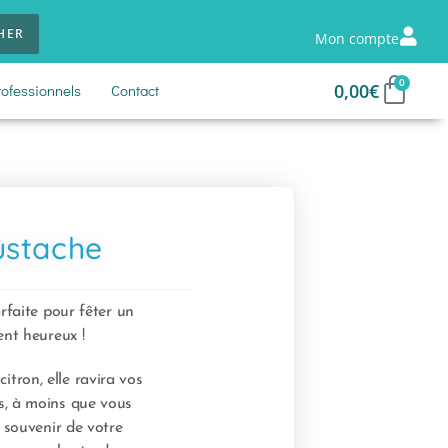
HER
Mon compte
0
0,00
€
rofessionnels
Contact
ustache
faite pour fêter un
nt heureux !
citron, elle ravira vos
as, à moins que vous
e souvenir de votre