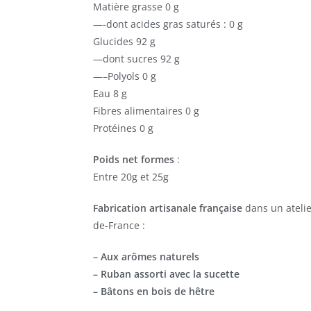
Matière grasse 0 g
—-dont acides gras saturés : 0 g
Glucides 92 g
—dont sucres 92 g
—–Polyols 0 g
Eau 8 g
Fibres alimentaires 0 g
Protéines 0 g
Poids net formes
:
Entre 20g et 25g
Fabrication artisanale française
dans un atelie
de-France :
– Aux arômes naturels
– Ruban assorti avec la sucette
– Bâtons en bois de hêtre