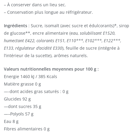
– À conserver dans un lieu sec.
– Conservation plus longue au réfrigérateur.
Ingrédients
: Sucre, isomalt (avec sucre et édulcorants)*, sirop
de glucose**, encre alimentaire (e
au, solubilisant E1520,
humectant E422, colorants E151, E110***, E102***, E122***,
E133, régulateur d’acidité E330
), feuille de sucre (intégrée à
l’intérieur de la sucette), arômes naturels.
Valeurs nutritionnelles moyennes pour 100 g :
Energie 1460 kJ / 385 Kcals
Matière grasse 0 g
—-dont acides gras saturés : 0 g
Glucides 92 g
—dont sucres 35 g
—–Polyols 57 g
Eau 8 g
Fibres alimentaires 0 g