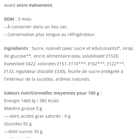
avant
votre événement
.
DDM
: 3 mois
– À conserver dans un lieu sec.
– Conservation plus longue au réfrigérateur.
Ingrédients
: Sucre, isomalt (avec sucre et édulcorants)*, sirop
de glucose**, encre alimentaire (e
au, solubilisant E1520,
humectant E422, colorants E151, E110***, E102***, E122***,
E133, régulateur d’acidité E330
), feuille de sucre (intégrée à
l’intérieur de la sucette), arômes naturels.
Valeurs nutritionnelles moyennes pour 100 g :
Energie 1460 kJ / 385 Kcals
Matière grasse 0 g
—-dont acides gras saturés : 0 g
Glucides 92 g
—dont sucres 35 g