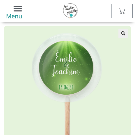
Boutique
>
Sucettes
>
Nature
> Sucette personnalisée Nature 6
Menu
🔍