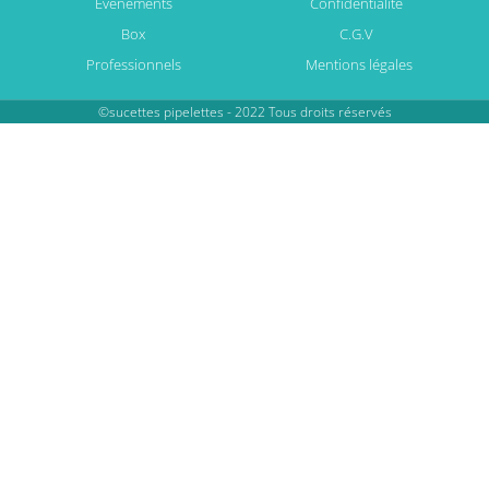
Evénements
Confidentialité
Box
C.G.V
Professionnels
Mentions légales
©sucettes pipelettes - 2022 Tous droits réservés