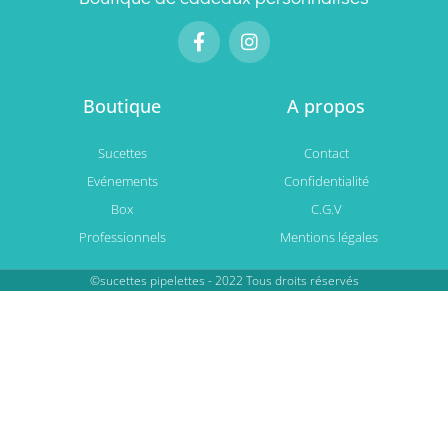
Boutique
A propos
Sucettes
Contact
Evénements
Confidentialité
Box
C.G.V
Professionnels
Mentions légales
©sucettes pipelettes - 2022 Tous droits réservés