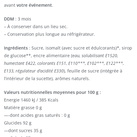
avant
votre événement
.
DDM
: 3 mois
– À conserver dans un lieu sec.
– Conservation plus longue au réfrigérateur.
Ingrédients
: Sucre, isomalt (avec sucre et édulcorants)*, sirop
de glucose**, encre alimentaire (e
au, solubilisant E1520,
humectant E422, colorants E151, E110***, E102***, E122***,
E133, régulateur d’acidité E330
), feuille de sucre (intégrée à
l’intérieur de la sucette), arômes naturels.
Valeurs nutritionnelles moyennes pour 100 g :
Energie 1460 kJ / 385 Kcals
Matière grasse 0 g
—-dont acides gras saturés : 0 g
Glucides 92 g
—dont sucres 35 g