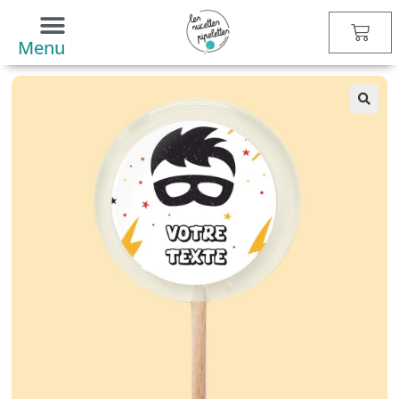
Boutique
>
Sucettes
>
Super-héros
> Sucette personnalisée
Masque de Super-héros
Menu
🔍